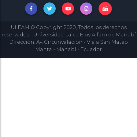
ULEAM © Copyright 2020, Todos los derechos
reservados - Universidad Laica Eloy Alfaro de Manabí
Dirección: Av. Circunvalación - Vía a San Mateo
Manta - Manabí - Ecuador