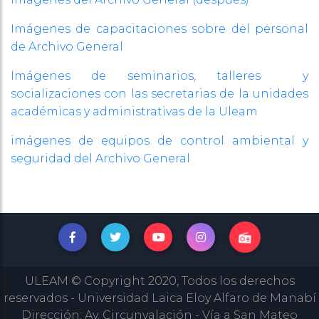
Imágenes de capacitaciones sobre del personal
de Archivo General
Imágenes de seminarios, talleres y
socializaciones con las secretarias de la unidades
académicas y administrativas de la Uleam
imágenes de equipos de control ambiental y
seguridad del Archivo General
ULEAM © Copyright 2020, Todos los derechos
reservados - Universidad Laica Eloy Alfaro de Manabí
Dirección: Av. Circunvalación - Vía a San Mateo