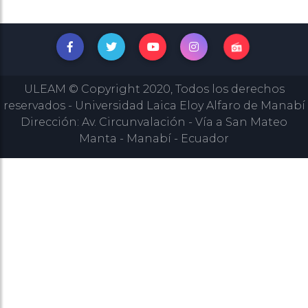
ULEAM © Copyright 2020, Todos los derechos
reservados - Universidad Laica Eloy Alfaro de Manabí
Dirección: Av. Circunvalación - Vía a San Mateo
Manta - Manabí - Ecuador