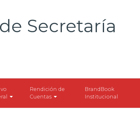
de Secretaría
ivo
Rendición de
BrandBook
ral
Cuentas
Institucional