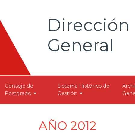
Dirección 
General
Consejo de
Sistema Histórico de
Arch
Postgrado
Gestión
Gene
AÑO 2012